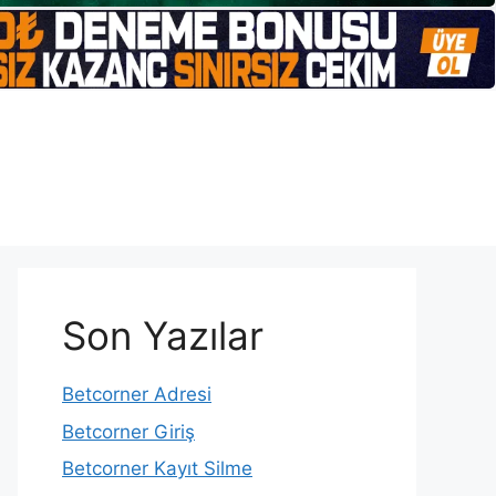
Son Yazılar
Betcorner Adresi
Betcorner Giriş
Betcorner Kayıt Silme