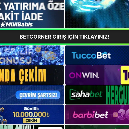
BETCORNER GİRİŞ İÇİN TIKLAYINIZ!