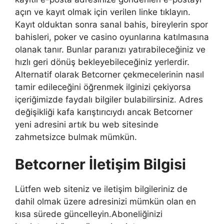
açın ve kayıt olmak için verilen linke tıklayın.
Kayıt olduktan sonra sanal bahis, bireylerin spor
bahisleri, poker ve casino oyunlarına katılmasına
olanak tanır. Bunlar paranızı yatırabileceğiniz ve
hızlı geri dönüş bekleyebileceğiniz yerlerdir.
Alternatif olarak Betcorner çekmecelerinin nasıl
tamir edileceğini öğrenmek ilginizi çekiyorsa
içeriğimizde faydalı bilgiler bulabilirsiniz. Adres
değişikliği kafa karıştırıcıydı ancak Betcorner
yeni adresini artık bu web sitesinde
zahmetsizce bulmak mümkün.
Betcorner İletişim Bilgisi
Lütfen web siteniz ve iletişim bilgileriniz de
dahil olmak üzere adresinizi mümkün olan en
kısa sürede güncelleyin.Aboneliğinizi