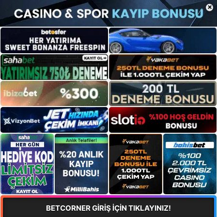
×
BETCORNER GİRİŞ İÇİN TIKLAYINIZ!