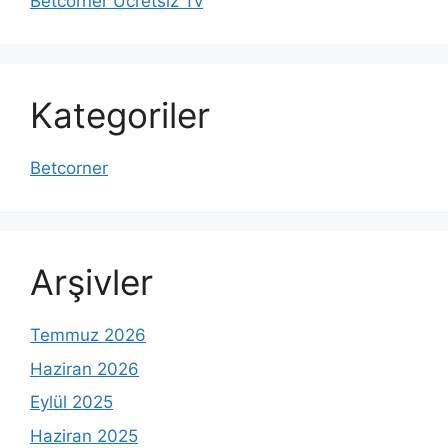
Betcorner Ücretsiz Tv
Kategoriler
Betcorner
Arşivler
Temmuz 2026
Haziran 2026
Eylül 2025
Haziran 2025