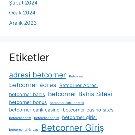
Şubat 2024
Ocak 2024
Aralık 2023
Etiketler
adresi betcorner
Betcorner
betcorner adres
Betcorner Adresi
Betcorner Bahis Sitesi
betcorner bahis
betcorner bonus
betcorner canli destek
betcorner canlı casino
betcorner casino sitesi
betcorner girisi
betcorner com
betcorner erişim
Betcorner Giriş
betcorner giris yap