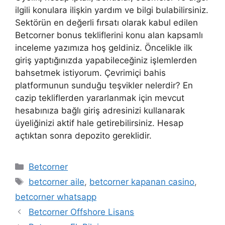
ilgili konulara ilişkin yardım ve bilgi bulabilirsiniz.
Sektörün en değerli fırsatı olarak kabul edilen
Betcorner bonus tekliflerini konu alan kapsamlı
inceleme yazımıza hoş geldiniz. Öncelikle ilk
giriş yaptığınızda yapabileceğiniz işlemlerden
bahsetmek istiyorum. Çevrimiçi bahis
platformunun sunduğu teşvikler nelerdir? En
cazip tekliflerden yararlanmak için mevcut
hesabınıza bağlı giriş adresinizi kullanarak
üyeliğinizi aktif hale getirebilirsiniz. Hesap
açtıktan sonra depozito gereklidir.
Kategoriler
Betcorner
Etiketler
betcorner aile
,
betcorner kapanan casino
,
betcorner whatsapp
Betcorner Offshore Lisans