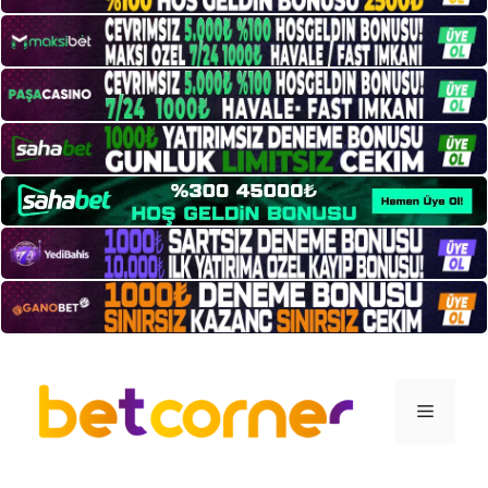
İçeriğe
atla
Menü