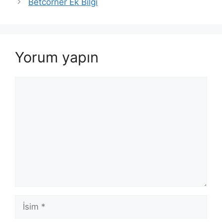
Betcorner Ek Bilgi
Yorum yapın
Yorum
İsim