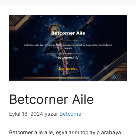
Betcorner Aile
Eylül 18, 2024
yazar
Betcorner
Betcorner aile aile, eşyalarını toplayıp arabaya