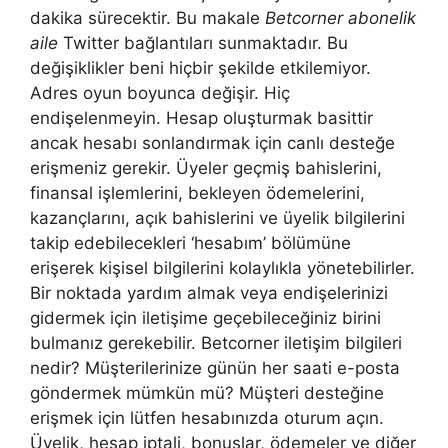
dakika sürecektir. Bu makale
Betcorner abonelik
aile
Twitter bağlantıları sunmaktadır. Bu
değişiklikler beni hiçbir şekilde etkilemiyor.
Adres oyun boyunca değişir. Hiç
endişelenmeyin. Hesap oluşturmak basittir
ancak hesabı sonlandırmak için canlı desteğe
erişmeniz gerekir. Üyeler geçmiş bahislerini,
finansal işlemlerini, bekleyen ödemelerini,
kazançlarını, açık bahislerini ve üyelik bilgilerini
takip edebilecekleri ‘hesabım’ bölümüne
erişerek kişisel bilgilerini kolaylıkla yönetebilirler.
Bir noktada yardım almak veya endişelerinizi
gidermek için iletişime geçebileceğiniz birini
bulmanız gerekebilir. Betcorner iletişim bilgileri
nedir? Müşterilerinize günün her saati e-posta
göndermek mümkün mü? Müşteri desteğine
erişmek için lütfen hesabınızda oturum açın.
Üyelik, hesap iptali, bonuslar, ödemeler ve diğer