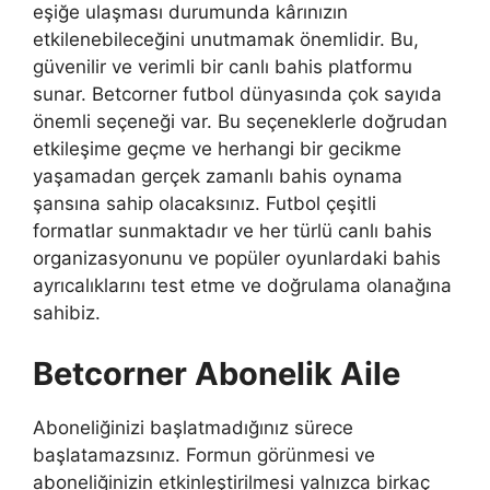
eşiğe ulaşması durumunda kârınızın
etkilenebileceğini unutmamak önemlidir. Bu,
güvenilir ve verimli bir canlı bahis platformu
sunar. Betcorner futbol dünyasında çok sayıda
önemli seçeneği var. Bu seçeneklerle doğrudan
etkileşime geçme ve herhangi bir gecikme
yaşamadan gerçek zamanlı bahis oynama
şansına sahip olacaksınız. Futbol çeşitli
formatlar sunmaktadır ve her türlü canlı bahis
organizasyonunu ve popüler oyunlardaki bahis
ayrıcalıklarını test etme ve doğrulama olanağına
sahibiz.
Betcorner Abonelik Aile
Aboneliğinizi başlatmadığınız sürece
başlatamazsınız. Formun görünmesi ve
aboneliğinizin etkinleştirilmesi yalnızca birkaç