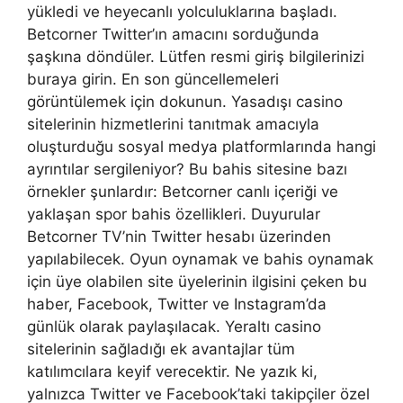
yükledi ve heyecanlı yolculuklarına başladı.
Betcorner Twitter’ın amacını sorduğunda
şaşkına döndüler. Lütfen resmi giriş bilgilerinizi
buraya girin. En son güncellemeleri
görüntülemek için dokunun. Yasadışı casino
sitelerinin hizmetlerini tanıtmak amacıyla
oluşturduğu sosyal medya platformlarında hangi
ayrıntılar sergileniyor? Bu bahis sitesine bazı
örnekler şunlardır: Betcorner canlı içeriği ve
yaklaşan spor bahis özellikleri. Duyurular
Betcorner TV’nin Twitter hesabı üzerinden
yapılabilecek. Oyun oynamak ve bahis oynamak
için üye olabilen site üyelerinin ilgisini çeken bu
haber, Facebook, Twitter ve Instagram’da
günlük olarak paylaşılacak. Yeraltı casino
sitelerinin sağladığı ek avantajlar tüm
katılımcılara keyif verecektir. Ne yazık ki,
yalnızca Twitter ve Facebook’taki takipçiler özel