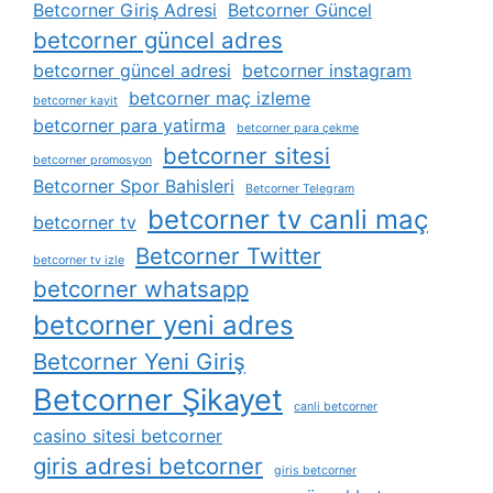
Betcorner Giriş Adresi
Betcorner Güncel
betcorner güncel adres
betcorner güncel adresi
betcorner instagram
betcorner maç izleme
betcorner kayit
betcorner para yatirma
betcorner para çekme
betcorner sitesi
betcorner promosyon
Betcorner Spor Bahisleri
Betcorner Telegram
betcorner tv canli maç
betcorner tv
Betcorner Twitter
betcorner tv izle
betcorner whatsapp
betcorner yeni adres
Betcorner Yeni Giriş
Betcorner Şikayet
canli betcorner
casino sitesi betcorner
giris adresi betcorner
giris betcorner