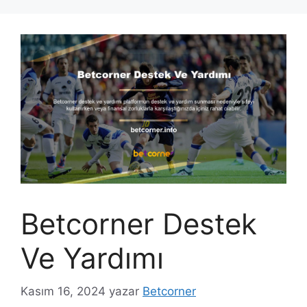
Betcorner Destek
Ve Yardımı
Kasım 16, 2024
yazar
Betcorner