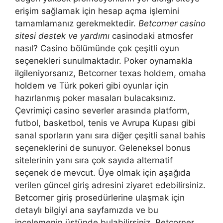
erişim sağlamak için hesap açma işlemini
tamamlamanız gerekmektedir.
Betcorner casino
sitesi destek ve yardımı
casinodaki atmosfer
nasıl? Casino bölümünde çok çeşitli oyun
seçenekleri sunulmaktadır. Poker oynamakla
ilgileniyorsanız, Betcorner texas holdem, omaha
holdem ve Türk pokeri gibi oyunlar için
hazırlanmış poker masaları bulacaksınız.
Çevrimiçi casino severler arasında platform,
futbol, ​​basketbol, ​​tenis ve Avrupa Kupası gibi
sanal sporların yanı sıra diğer çeşitli sanal bahis
seçeneklerini de sunuyor. Geleneksel bonus
sitelerinin yanı sıra çok sayıda alternatif
seçenek de mevcut. Üye olmak için aşağıda
verilen güncel giriş adresini ziyaret edebilirsiniz.
Betcorner giriş prosedürlerine ulaşmak için
detaylı bilgiyi ana sayfamızda ve bu
incelemenin üstünde bulabilirsiniz. Betcorner