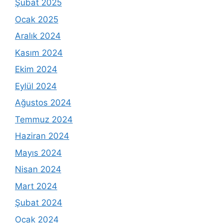
Şubat 2025
Ocak 2025
Aralık 2024
Kasım 2024
Ekim 2024
Eylül 2024
Ağustos 2024
Temmuz 2024
Haziran 2024
Mayıs 2024
Nisan 2024
Mart 2024
Şubat 2024
Ocak 2024