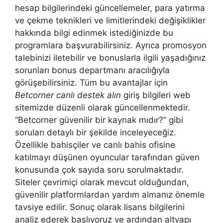
hesap bilgilerindeki güncellemeler, para yatırma
ve çekme teknikleri ve limitlerindeki değişiklikler
hakkında bilgi edinmek istediğinizde bu
programlara başvurabilirsiniz. Ayrıca promosyon
talebinizi iletebilir ve bonuslarla ilgili yaşadığınız
sorunları bonus departmanı aracılığıyla
görüşebilirsiniz. Tüm bu avantajlar için
Betcorner canlı destek alın
giriş bilgileri web
sitemizde düzenli olarak güncellenmektedir.
“Betcorner güvenilir bir kaynak mıdır?” gibi
soruları detaylı bir şekilde inceleyeceğiz.
Özellikle bahisçiler ve canlı bahis ofisine
katılmayı düşünen oyuncular tarafından güven
konusunda çok sayıda soru sorulmaktadır.
Siteler çevrimiçi olarak mevcut olduğundan,
güvenilir platformlardan yardım almanız önemle
tavsiye edilir. Sonuç olarak lisans bilgilerini
analiz ederek başlıyoruz ve ardından altyapı