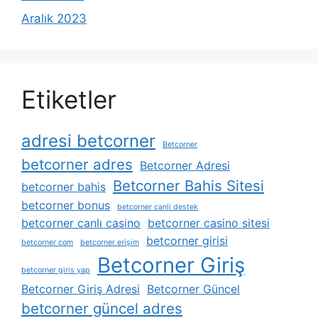
Aralık 2023
Etiketler
adresi betcorner
Betcorner
betcorner adres
Betcorner Adresi
Betcorner Bahis Sitesi
betcorner bahis
betcorner bonus
betcorner canli destek
betcorner canlı casino
betcorner casino sitesi
betcorner girisi
betcorner com
betcorner erişim
Betcorner Giriş
betcorner giris yap
Betcorner Giriş Adresi
Betcorner Güncel
betcorner güncel adres