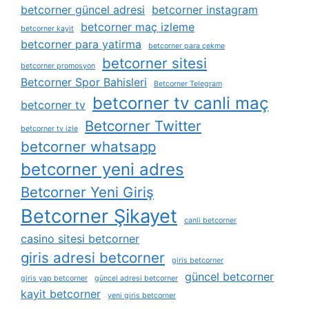
betcorner güncel adresi
betcorner instagram
betcorner maç izleme
betcorner kayit
betcorner para yatirma
betcorner para çekme
betcorner sitesi
betcorner promosyon
Betcorner Spor Bahisleri
Betcorner Telegram
betcorner tv canli maç
betcorner tv
Betcorner Twitter
betcorner tv izle
betcorner whatsapp
betcorner yeni adres
Betcorner Yeni Giriş
Betcorner Şikayet
canli betcorner
casino sitesi betcorner
giris adresi betcorner
giris betcorner
güncel betcorner
giris yap betcorner
güncel adresi betcorner
kayit betcorner
yeni giris betcorner