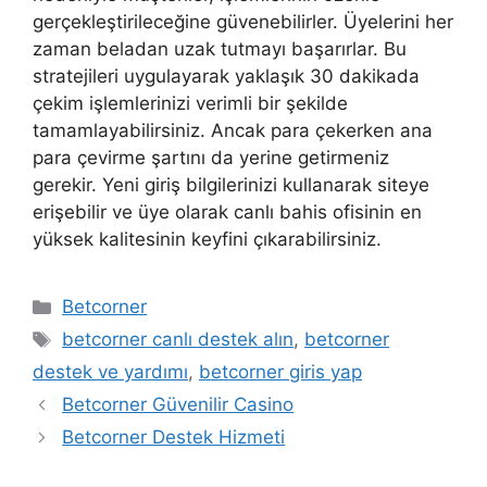
gerçekleştirileceğine güvenebilirler. Üyelerini her
zaman beladan uzak tutmayı başarırlar. Bu
stratejileri uygulayarak yaklaşık 30 dakikada
çekim işlemlerinizi verimli bir şekilde
tamamlayabilirsiniz. Ancak para çekerken ana
para çevirme şartını da yerine getirmeniz
gerekir. Yeni giriş bilgilerinizi kullanarak siteye
erişebilir ve üye olarak canlı bahis ofisinin en
yüksek kalitesinin keyfini çıkarabilirsiniz.
Kategoriler
Betcorner
Etiketler
betcorner canlı destek alın
,
betcorner
destek ve yardımı
,
betcorner giris yap
Betcorner Güvenilir Casino
Betcorner Destek Hizmeti