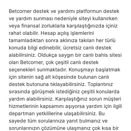
Betcorner destek ve yardımı platformun destek
ve yardım sunması nedeniyle siteyi kullanırken
veya finansal zorluklarla karşılaştığınızda içiniz
rahat olabilir. Hesap açılış işlemlerini
tamamladıktan sonra aklınıza takılan her türlü
konuda bilgi edinebilir, ücretsiz canlı destek
alabilirsiniz. Oldukça saygın bir canlı bahis sitesi
olan Betcorner, çok çeşitli canlı destek
seçenekleri sunmaktadır. Konuşmayı başlatmak
için sitenin sağ alt köşesinde bulunan canlı
destek butonuna tıklayabilirsiniz. Toplantınız
sırasında görüşmek istediğiniz çeşitli konularda
yardım alabilirsiniz. Karşılaştığınız sorun müşteri
hizmetlerinin kapsamını aşıyorsa yardım için ilgili
departman yetkililerine ulaşabilirsiniz. Bu
sayede tüm sorularınıza yanıt bulmanız ve
sorunlarınızın çözümüne ulaşmanız çok kısa bir