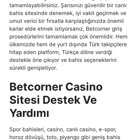
tamamlayabilirsiniz. Şansınızı güvenilir bir canlı
bahis sitesinde denemek, iyi vakit geçirmek ve
umut verici bir fırsatla karşılaştığınızda önemli
karlar elde etmek istiyorsanız, Betcorner giriş
prosedürlerini tamamlamak çok önemlidir. Hem
ülkemizde hem de yurt dışında Türk takipçilere
hitap eden platform, Türkçe diline verdiği
destekle öne çıkıyor ve bahis seçeneklerini
sürekli genişletiyor.
Betcorner Casino
Sitesi Destek Ve
Yardımı
Spor bahisleri, casino, canlı casino, e-spor,
horoz dövüşü, toto, piyango gibi geniş bahis