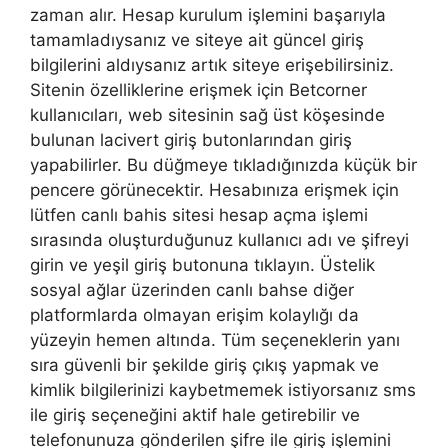
zaman alır. Hesap kurulum işlemini başarıyla
tamamladıysanız ve siteye ait güncel giriş
bilgilerini aldıysanız artık siteye erişebilirsiniz.
Sitenin özelliklerine erişmek için Betcorner
kullanıcıları, web sitesinin sağ üst köşesinde
bulunan lacivert giriş butonlarından giriş
yapabilirler. Bu düğmeye tıkladığınızda küçük bir
pencere görünecektir. Hesabınıza erişmek için
lütfen canlı bahis sitesi hesap açma işlemi
sırasında oluşturduğunuz kullanıcı adı ve şifreyi
girin ve yeşil giriş butonuna tıklayın. Üstelik
sosyal ağlar üzerinden canlı bahse diğer
platformlarda olmayan erişim kolaylığı da
yüzeyin hemen altında. Tüm seçeneklerin yanı
sıra güvenli bir şekilde giriş çıkış yapmak ve
kimlik bilgilerinizi kaybetmemek istiyorsanız sms
ile giriş seçeneğini aktif hale getirebilir ve
telefonunuza gönderilen şifre ile giriş işlemini