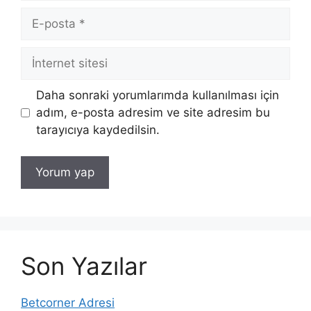
E-
posta
İnternet
sitesi
Daha sonraki yorumlarımda kullanılması için
adım, e-posta adresim ve site adresim bu
tarayıcıya kaydedilsin.
Son Yazılar
Betcorner Adresi