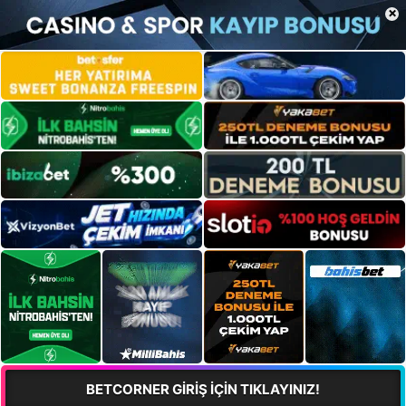
×
BETCORNER GİRİŞ İÇİN TIKLAYINIZ!