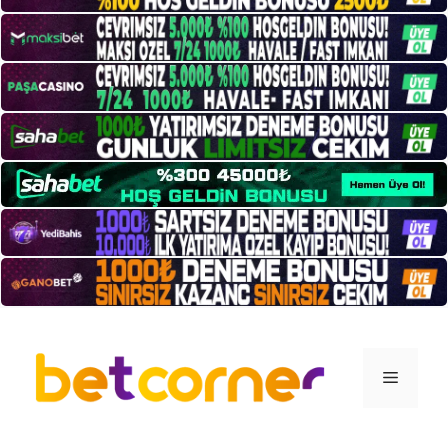
İçeriğe
atla
Menü