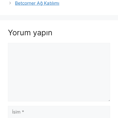
Betcorner Ağ Katılımı
Yorum yapın
Yorum
İsim