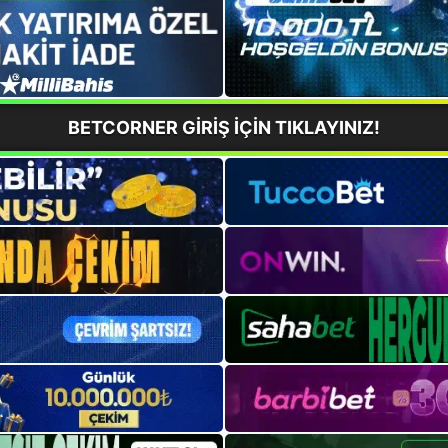
BETCORNER GİRİŞ İÇİN TIKLAYINIZ!