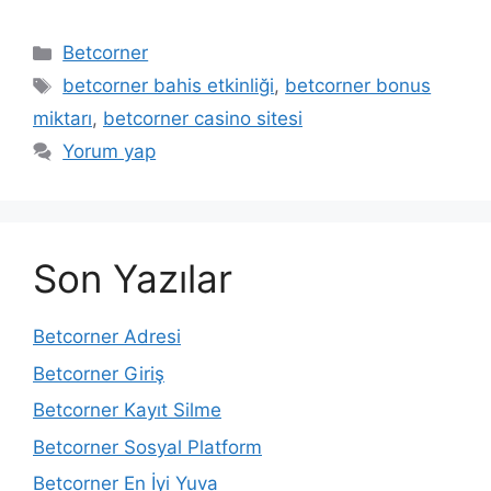
Kategoriler
Betcorner
Etiketler
betcorner bahis etkinliği
,
betcorner bonus
miktarı
,
betcorner casino sitesi
Yorum yap
Son Yazılar
Betcorner Adresi
Betcorner Giriş
Betcorner Kayıt Silme
Betcorner Sosyal Platform
Betcorner En İyi Yuva