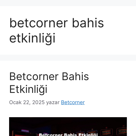
betcorner bahis
etkinliği
Betcorner Bahis
Etkinliği
Ocak 22, 2025
yazar
Betcorner