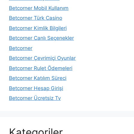
Betcorner Mobil Kullanım
Betcorner Türk Casino
Betcorner Kimlik Bilgileri
Betcorner Canlı Seçenekler
Betcorner
Betcorner Çevrimiçi Oyunlar
Betcorner Rulet Ödemeleri
Betcorner Katılım Süreci
Betcorner Hesap Girişi
Betcorner Ücretsiz Tv
Kategoriler