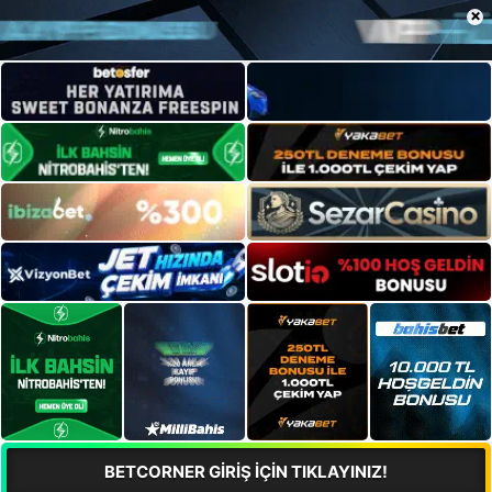
×
BETCORNER GİRİŞ İÇİN TIKLAYINIZ!