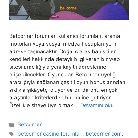
Betcorner forumları kullanıcı forumları, arama
motorları veya sosyal medya hesapları yeni
adrese taşınacaktır. Doğal olarak bahisçiler,
kendileri hakkında detaylı bilgi veren bir web
sitesi aracılığıyla yeni kayıtlı adreslerine
erişebilecekler. Oyuncular, Betcorner üyeliği
aracılığıyla sağlanan çeşitli oyun bonuslarından
sıklıkla şikâyetçi oluyor ve bu da onu en çok
araştırılan kriterlerden biri haline getiriyor.
Özellikle siteye üye olmak …
Devamını oku
Kategoriler
Betcorner
Etiketler
betcorner casino forumları
,
betcorner com
,