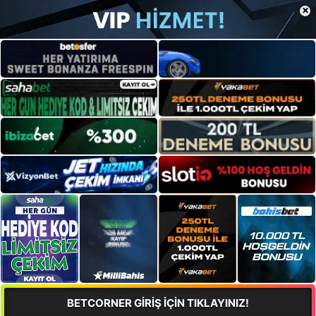
×
BETCORNER GİRİŞ İÇİN TIKLAYINIZ!