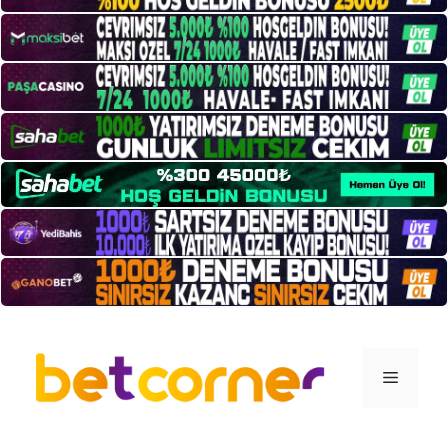
İçeriğe
atla
Menü