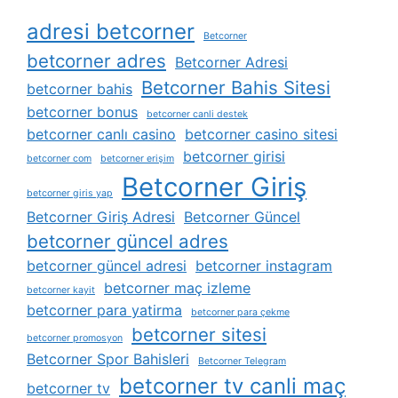
adresi betcorner
Betcorner
betcorner adres
Betcorner Adresi
Betcorner Bahis Sitesi
betcorner bahis
betcorner bonus
betcorner canli destek
betcorner canlı casino
betcorner casino sitesi
betcorner girisi
betcorner com
betcorner erişim
Betcorner Giriş
betcorner giris yap
Betcorner Giriş Adresi
Betcorner Güncel
betcorner güncel adres
betcorner güncel adresi
betcorner instagram
betcorner maç izleme
betcorner kayit
betcorner para yatirma
betcorner para çekme
betcorner sitesi
betcorner promosyon
Betcorner Spor Bahisleri
Betcorner Telegram
betcorner tv canli maç
betcorner tv