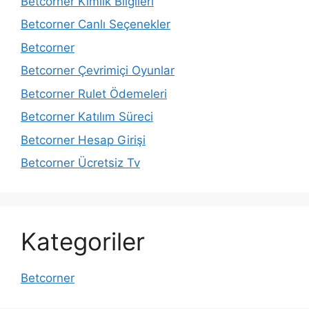
Betcorner Kimlik Bilgileri
Betcorner Canlı Seçenekler
Betcorner
Betcorner Çevrimiçi Oyunlar
Betcorner Rulet Ödemeleri
Betcorner Katılım Süreci
Betcorner Hesap Girişi
Betcorner Ücretsiz Tv
Kategoriler
Betcorner