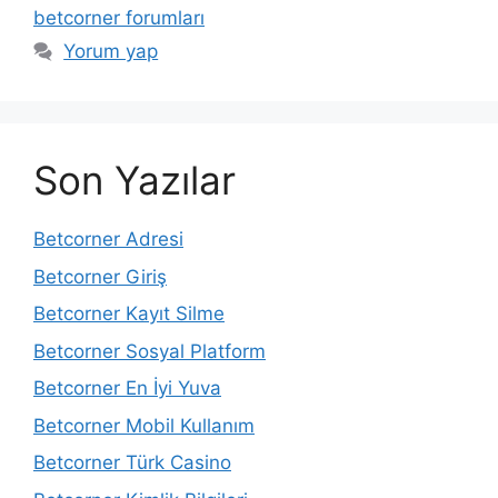
betcorner forumları
Yorum yap
Son Yazılar
Betcorner Adresi
Betcorner Giriş
Betcorner Kayıt Silme
Betcorner Sosyal Platform
Betcorner En İyi Yuva
Betcorner Mobil Kullanım
Betcorner Türk Casino