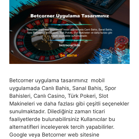
Betcorner uygulama tasarımınız mobil
uygulamada Canlı Bahis, Sanal Bahis, Spor
Bahisleri, Canlı Casino, Türk Pokeri, Slot
Makineleri ve daha fazlası gibi çeşitli seçenekler
sunulmaktadır. Dilediğiniz zaman ticari
faaliyetlerde bulunabilirsiniz Kullanıcılar bu
alternatifleri inceleyerek tercih yapabilirler.
Google veya Betcorner web sitesine