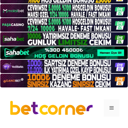
İçeriğe
atla
Menü