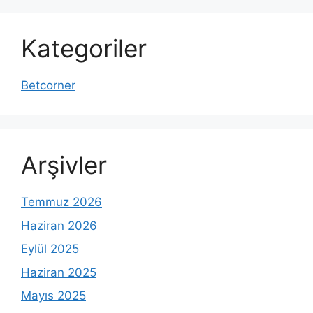
Kategoriler
Betcorner
Arşivler
Temmuz 2026
Haziran 2026
Eylül 2025
Haziran 2025
Mayıs 2025