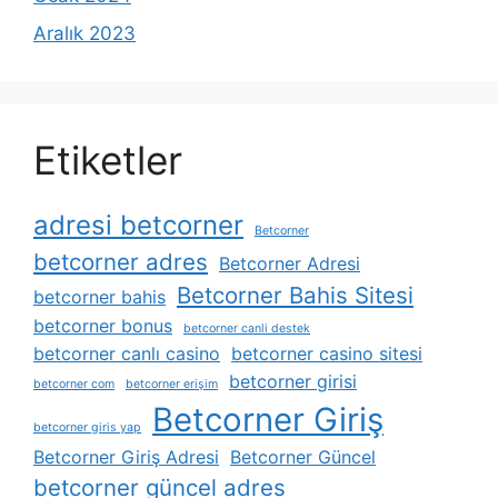
Aralık 2023
Etiketler
adresi betcorner
Betcorner
betcorner adres
Betcorner Adresi
Betcorner Bahis Sitesi
betcorner bahis
betcorner bonus
betcorner canli destek
betcorner canlı casino
betcorner casino sitesi
betcorner girisi
betcorner com
betcorner erişim
Betcorner Giriş
betcorner giris yap
Betcorner Giriş Adresi
Betcorner Güncel
betcorner güncel adres