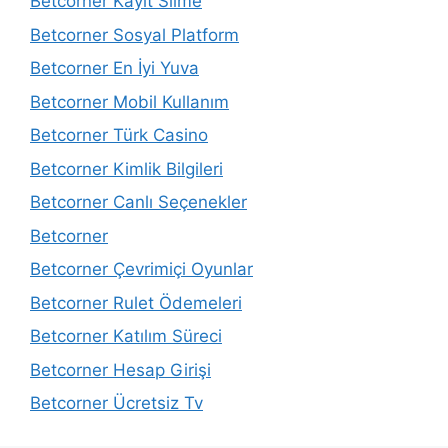
Betcorner Kayıt Silme
Betcorner Sosyal Platform
Betcorner En İyi Yuva
Betcorner Mobil Kullanım
Betcorner Türk Casino
Betcorner Kimlik Bilgileri
Betcorner Canlı Seçenekler
Betcorner
Betcorner Çevrimiçi Oyunlar
Betcorner Rulet Ödemeleri
Betcorner Katılım Süreci
Betcorner Hesap Girişi
Betcorner Ücretsiz Tv